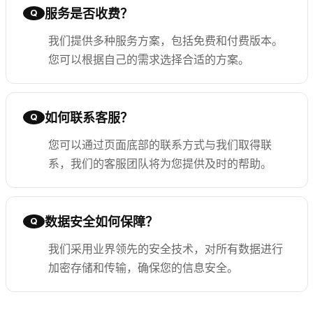
服务是否收费？
Q
我们提供多种服务方案，包括免费和付费版本。
您可以根据自己的需求选择合适的方案。
如何联系客服？
Q
您可以通过页面底部的联系方式与我们取得联
系，我们的客服团队将为您提供及时的帮助。
数据安全如何保障？
Q
我们采用业界领先的安全技术，对所有数据进行
加密存储和传输，确保您的信息安全。