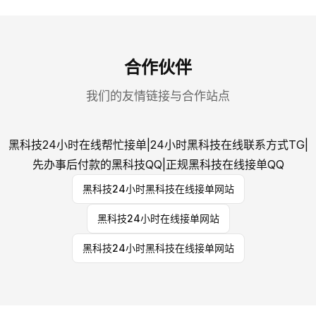
合作伙伴
我们的友情链接与合作站点
黑科技24小时在线帮忙接单
|
24小时黑科技在线联系方式TG
|
先办事后付款的黑科技QQ
|
正规黑科技在线接单QQ
黑科技24小时黑科技在线接单网站
黑科技24小时在线接单网站
黑科技24小时黑科技在线接单网站